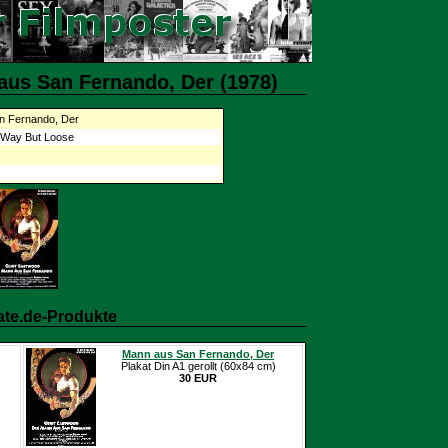
aus San Fernando, Der (1978)
n Fernando, Der
 Way But Loose
ate.de-Produkte
Mann aus San Fernando, Der
Plakat Din A1 gerollt (60x84 cm)
30 EUR