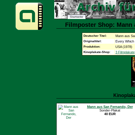
Startseite
Filmposter Shop: Mann 
Deutscher Titel:
Mann aus Sa
Originaltitel:
Every Which
Produktion:
USA (1978)
Kinoplakate-Shop:
3 Filmplakate
Kinoplak
Mann aus San Fernando, Der
Sonder-Plakat
40 EUR