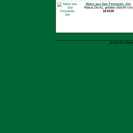
Mann aus San Fernando, Der
Plakat Din A1, gefaltet (60x84 cm)
18 EUR
Archiv für Filmp