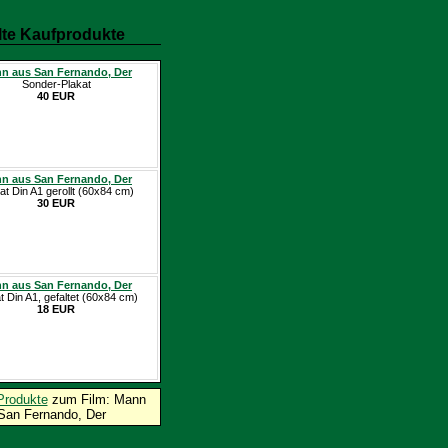
te Kaufprodukte
n aus San Fernando, Der
Sonder-Plakat
40 EUR
n aus San Fernando, Der
at Din A1 gerollt (60x84 cm)
30 EUR
n aus San Fernando, Der
t Din A1, gefaltet (60x84 cm)
18 EUR
Produkte
zum Film: Mann
San Fernando, Der