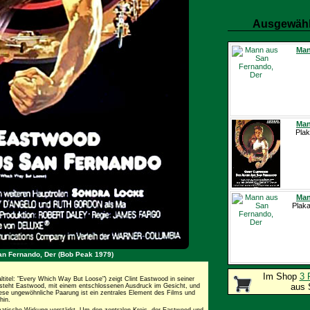
Ausgewähl
Man
Man
Plak
Man
Plaka
an Fernando, Der (Bob Peak 1979)
Im Shop
3 
ltitel: "Every Which Way But Loose") zeigt Clint Eastwood in seiner
aus 
 steht Eastwood, mit einem entschlossenen Ausdruck im Gesicht, und
iese ungewöhnliche Paarung ist ein zentrales Element des Films und
hin.