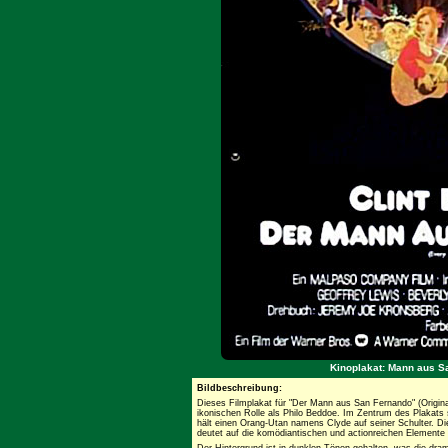
Kinoplakat: Mann aus S
Bildbeschreibung:
Dieses Filmplakat für "Der Mann aus San Fernando" (Origina
ikonischen Rolle als Philo Beddoe. Im Zentrum des Plakats
hält einen Orang-Utan namens Clyde auf seiner Schulter. D
deutet auf die komödiantischen und actionreichen Elemente 