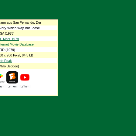
ann aus San Fernando, Der
very Which Way But Loose
SA (1978)
1. März 1979
nternet Movie Database
RD (1979)
00 x 700 Pixel, 84.5 kB
ob Peak
hilo Beddoe)