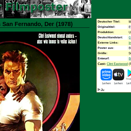
Deutscher Titel:
M
 San Fernando, Der (1978)
Originaltitel:
E
Produktion:
U
Deutschlandstart:
0
Externe Links:
I
Poster aus:
B
Größe:
5
Entwurf:
B
Cast:
Clint Eastwood
(P