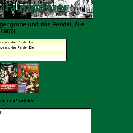
gengrube und das Pendel, Die
(1967)
be und das Pendel, Die
be und das Pendel, Die
ate.de-Produkte
l