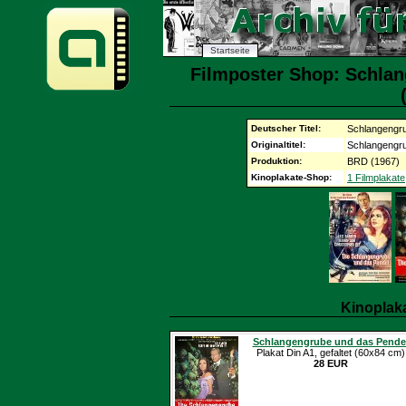
Startseite
Filmposter Shop: Schlan
Deutscher Titel:
Schlangengru
Originaltitel:
Schlangengru
Produktion:
BRD (1967)
Kinoplakate-Shop:
1 Filmplakate
Kinoplak
Schlangengrube und das Pende
Plakat Din A1, gefaltet (60x84 cm)
28 EUR