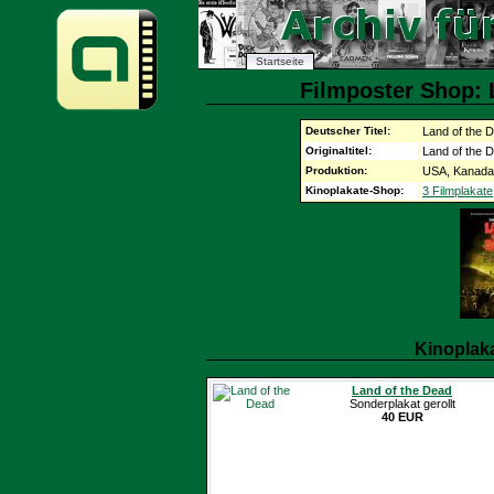
Startseite
Filmposter Shop: 
Deutscher Titel:
Land of the 
Originaltitel:
Land of the 
Produktion:
USA, Kanada,
Kinoplakate-Shop:
3 Filmplakate
Kinoplak
Land of the Dead
Sonderplakat gerollt
40 EUR