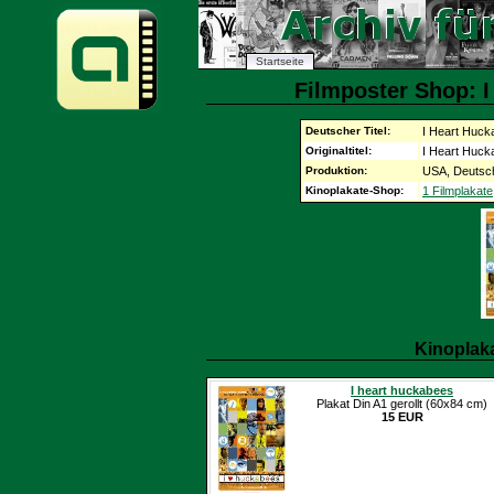
Startseite
Filmposter Shop: I
Deutscher Titel:
I Heart Huck
Originaltitel:
I Heart Huck
Produktion:
USA, Deutsch
Kinoplakate-Shop:
1 Filmplakate
Kinoplak
I heart huckabees
Plakat Din A1 gerollt (60x84 cm)
15 EUR