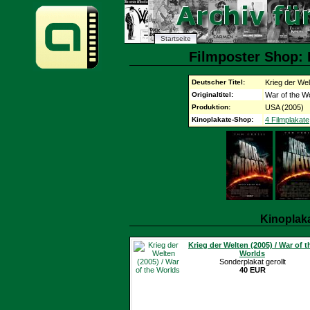
Startseite
Filmposter Shop: 
Deutscher Titel:
Krieg der Wel
Originaltitel:
War of the W
Produktion:
USA (2005)
Kinoplakate-Shop:
4 Filmplakate
Kinoplak
Krieg der Welten (2005) / War of t
Worlds
Sonderplakat gerollt
40 EUR