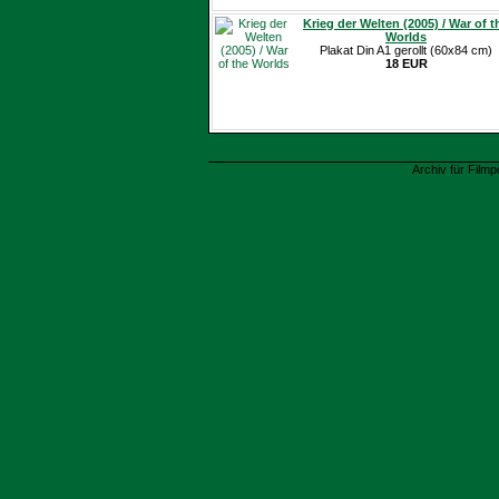
Krieg der Welten (2005) / War of t
Worlds
Plakat Din A1 gerollt (60x84 cm)
18 EUR
Archiv für Filmp