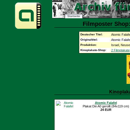
Startseite
Filmposter Shop:
Deutscher Titel:
Atomic Falafe
Originaltitel:
Atomic Falafe
Produktion:
Israel, Neus
Kinoplakate-Shop:
2 Filmplakate
Kinoplak
Atomic Falafel
Plakat Din A0 gerollt (84x119 cm)
24 EUR