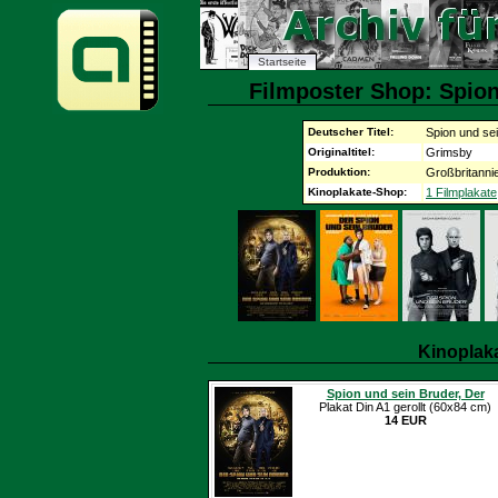
Startseite
Filmposter Shop: Spion
Deutscher Titel:
Spion und sei
Originaltitel:
Grimsby
Produktion:
Großbritanni
Kinoplakate-Shop:
1 Filmplakate
Kinoplak
Spion und sein Bruder, Der
Plakat Din A1 gerollt (60x84 cm)
14 EUR