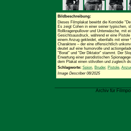
Bildbeschreibung:
Dieses Filmplakat bewirbt die Komödie "De
Es zeigt Cohen in einer seiner typischen, sk
Rollkragenpullover und Unterwäsche, mit ei
Gesichtsausdruck, während er eine Pistole h
einem Anzug gekleidet, ebenfalls mit einer
Charaktere – der eine offensichtlich unkonv
deutet auf eine humorvolle und actiongela
"Borat" und "Der Diktator" stammt. Der Slo
Erwartung einer parodistischen Spionageg
dem Plakat einen stilvollen und zugleich d
Schlagworte:
Spion
,
Bruder
,
Pistole
,
Anzu
Image Describer 08/2025
Archiv für Filmpo