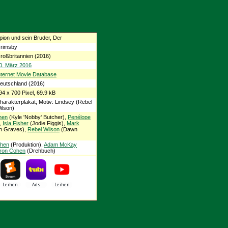
pion und sein Bruder, Der
rimsby
roßbritannien (2016)
0. März 2016
nternet Movie Database
eutschland (2016)
94 x 700 Pixel, 69.9 kB
harakterplakat; Motiv: Lindsey (Rebel
ilson)
hen
(Kyle 'Nobby' Butcher),
Penélope
,
Isla Fisher
(Jodie Figgis),
Mark
n Graves),
Rebel Wilson
(Dawn
ohen
(Produktion),
Adam McKay
ron Cohen
(Drehbuch)