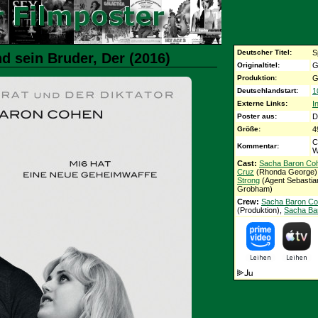
Deutscher Titel:
S
d sein Bruder, Der (2016)
Originaltitel:
G
Produktion:
G
Deutschlandstart:
1
Externe Links:
I
Poster aus:
D
Größe:
4
C
Kommentar:
W
Cast:
Sacha Baron Co
Cruz
(Rhonda George)
Strong
(Agent Sebastia
Grobham)
Crew:
Sacha Baron C
(Produktion),
Sacha Ba