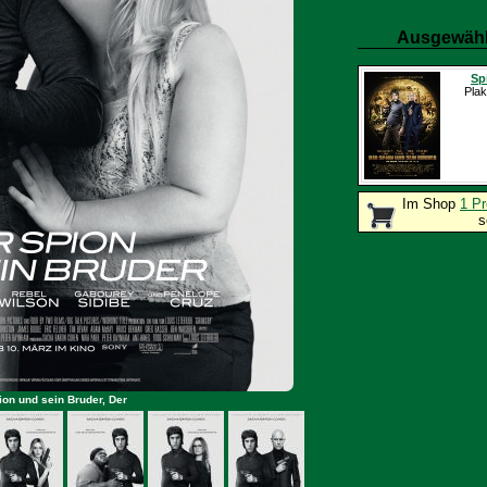
Ausgewähl
Sp
Plak
Im Shop
1 Pr
s
ion und sein Bruder, Der