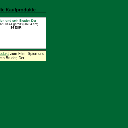
te Kaufprodukte
ion und sein Bruder, Der
at Din A1 gerollt (60x84 cm)
14 EUR
odukt
zum Film: Spion und
ein Bruder, Der