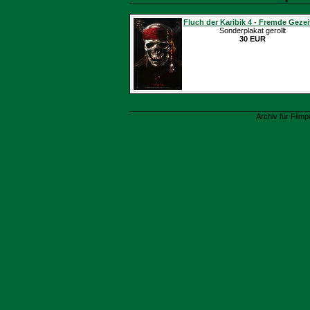
Fluch der Karibik 4 - Fremde Gezei
Sonderplakat gerollt
30 EUR
Archiv für Filmp