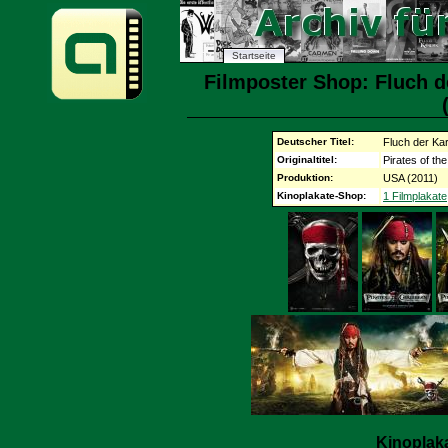
Startseite
Filmposter Shop: Fluch d
Deutscher Titel:
Fluch der Ka
Originaltitel:
Pirates of th
Produktion:
USA (2011)
Kinoplakate-Shop:
1 Filmplakate
Kinoplak