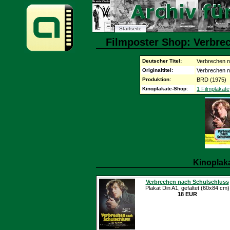
Startseite
Filmposter Shop: Verbre
Deutscher Titel:
Verbrechen n
Originaltitel:
Verbrechen n
Produktion:
BRD (1975)
Kinoplakate-Shop:
1 Filmplakate
Kinoplak
Verbrechen nach Schulschluss
Plakat Din A1, gefaltet (60x84 cm)
18 EUR