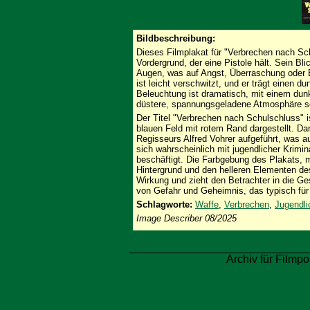
Bildbeschreibung:
Dieses Filmplakat für "Verbrechen nach Sc
Vordergrund, der eine Pistole hält. Sein Bli
Augen, was auf Angst, Überraschung oder 
ist leicht verschwitzt, und er trägt einen 
Beleuchtung ist dramatisch, mit einem dunk
düstere, spannungsgeladene Atmosphäre sc
Der Titel "Verbrechen nach Schulschluss" i
blauen Feld mit rotem Rand dargestellt. Da
Regisseurs Alfred Vohrer aufgeführt, was auf
sich wahrscheinlich mit jugendlicher Krimi
beschäftigt. Die Farbgebung des Plakats,
Hintergrund und den helleren Elementen des
Wirkung und zieht den Betrachter in die Ges
von Gefahr und Geheimnis, das typisch für
Schlagworte:
Waffe
,
Verbrechen
,
Jugendli
Image Describer 08/2025
Archiv für Filmpo