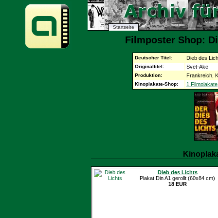
Startseite
Filmposter Shop: Di
Deutscher Titel:
Dieb des Lich
Originaltitel:
Svet-Ake
Produktion:
Frankreich, K
Kinoplakate-Shop:
1 Filmplakate
Kinoplak
Dieb des Lichts
Plakat Din A1 gerollt (60x84 cm)
18 EUR