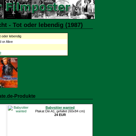
t - Tot oder lebendig (1987)
 oder lebendig
 or Alive
e
ate.de-Produkte
Babysitter wanted
Plakat Din A1, gefaltet (60x84 cm)
24 EUR