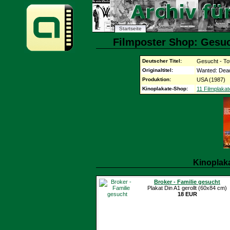
Startseite
Filmposter Shop: Gesuch
Deutscher Titel:
Gesucht - Tot
Originaltitel:
Wanted: Dead
Produktion:
USA (1987)
Kinoplakate-Shop:
11 Filmplakat
Kinoplak
Broker - Familie gesucht
Plakat Din A1 gerollt (60x84 cm)
18 EUR