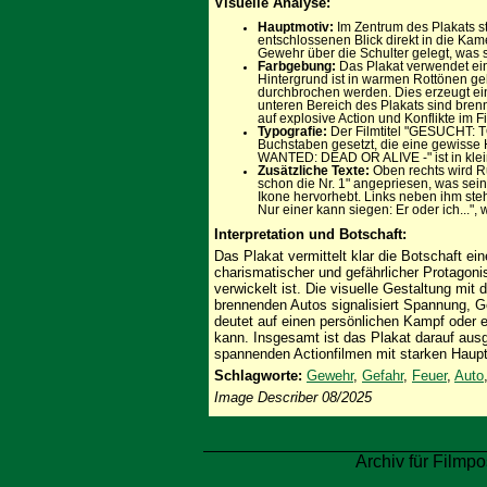
Visuelle Analyse:
Hauptmotiv:
Im Zentrum des Plakats st
entschlossenen Blick direkt in die Kam
Gewehr über die Schulter gelegt, was s
Farbgebung:
Das Plakat verwendet ein
Hintergrund ist in warmen Rottönen ge
durchbrochen werden. Dies erzeugt ein
unteren Bereich des Plakats sind bre
auf explosive Action und Konflikte im F
Typografie:
Der Filmtitel "GESUCHT: T
Buchstaben gesetzt, die eine gewisse Hä
WANTED: DEAD OR ALIVE -" ist in kleine
Zusätzliche Texte:
Oben rechts wird Ru
schon die Nr. 1" angepriesen, was sein
Ikone hervorhebt. Links neben ihm steh
Nur einer kann siegen: Er oder ich...",
Interpretation und Botschaft:
Das Plakat vermittelt klar die Botschaft ei
charismatischer und gefährlicher Protagonist
verwickelt ist. Die visuelle Gestaltung mi
brennenden Autos signalisiert Spannung, G
deutet auf einen persönlichen Kampf oder ei
kann. Insgesamt ist das Plakat darauf aus
spannenden Actionfilmen mit starken Hauptda
Schlagworte:
Gewehr
,
Gefahr
,
Feuer
,
Auto
Image Describer 08/2025
Archiv für Filmpo