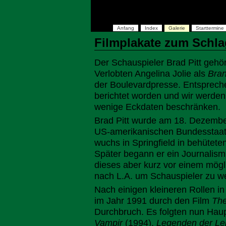
Anfang
Index
Galerie
Starttermine
Filmplakate zum Schla
Der Schauspieler Brad Pitt gehö
Verlobten Angelina Jolie als
Bran
der Boulevardpresse. Entsprechen
berichtet worden und wir werden 
wenige Eckdaten beschränken.
Brad Pitt wurde am 18. Dezemb
US-amerikanischen Bundesstaa
wuchs in Springfield in behütete
Später begann er ein Journalis
dieses aber kurz vor einem mög
nach L.A. um Schauspieler zu w
Nach einigen kleineren Rollen i
im Jahr 1991 durch den Film
The
Durchbruch. Es folgten nun Haupt
Vampir
(1994),
Legenden der Le