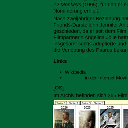
12 Monkeys
(1995), für den er 
Nominierung erhielt.
Nach zweijähriger Beziehung heir
Friends-Darstellerin Jennifer An
geschieden, da er seit dem Film
Filmpartnerin Angelina Jolie hat
insgesamt sechs adoptierte und l
die Verlobung des Paares bekan
Links
Wikipedia
Brad Pitt
Brad Pitt
in der Internet Movi
[OS]
Im Archiv befinden sich 265 Fil
Seite 1
Seite 2
Seite 3
Seite 4
2026
2025
2025