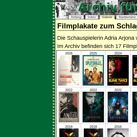
Anfang
Index
Galerie
Starttermine
Filmplakate zum Schla
Die Schauspielerin Adria Arjona
Im Archiv befinden sich 17 Film
2026
2025
2024
2022
2022
2022
2018
2018
2016