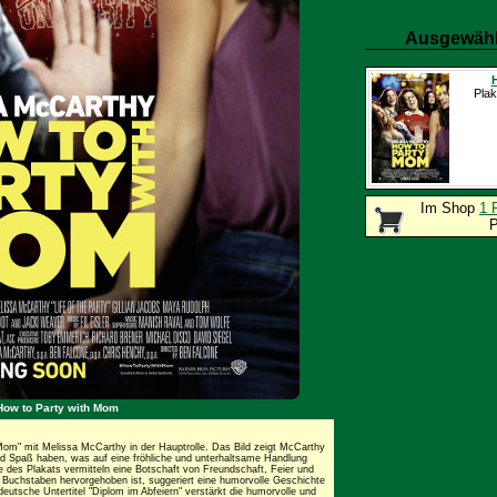
Ausgewähl
Plak
Im Shop
1 
P
How to Party with Mom
Mom" mit Melissa McCarthy in der Hauptrolle. Das Bild zeigt McCarthy
nd Spaß haben, was auf eine fröhliche und unterhaltsame Handlung
e des Plakats vermitteln eine Botschaft von Freundschaft, Feier und
n Buchstaben hervorgehoben ist, suggeriert eine humorvolle Geschichte
deutsche Untertitel "Diplom im Abfeiern" verstärkt die humorvolle und