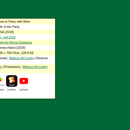
ow to Party with Mom
ife of the Party
SA (2018)
5. Juli 2018
nternet Movie Database
eutschland (2018)
95 x 700 Pixel, 128.8 kB
nda),
Melissa McCarthy
(Deanna
hy
(Produktion),
Melissa McCarthy