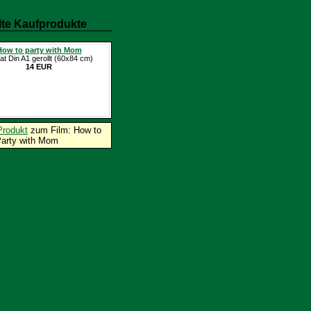
te Kaufprodukte
How to party with Mom
at Din A1 gerollt (60x84 cm)
14 EUR
Produkt
zum Film: How to
arty with Mom