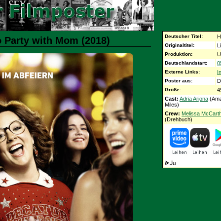
Deutscher Titel:
H
o Party with Mom (2018)
Originaltitel:
L
Produktion:
U
Deutschlandstart:
0
Externe Links:
I
Poster aus:
D
Größe:
4
Cast:
Adria Arjona
(Ama
Miles)
Crew:
Melissa McCart
(Drehbuch)