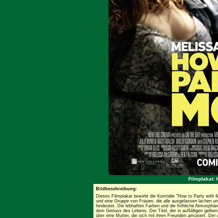
Filmplakat: 
Bildbeschreibung:
Dieses Filmplakat bewirbt die Komödie "How to Party with 
und eine Gruppe von Frauen, die alle ausgelassen lachen u
hindeutet. Die lebhaften Farben und die fröhliche Atmosphär
dem Genuss des Lebens. Der Titel, der in auffälligen gelbe
über eine Mutter, die sich mit ihren Freunden amüsiert. Der 