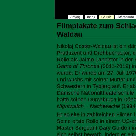
Anfang
Index
Galerie
Starttermine
Filmplakate zum Schla
Waldau
Nikolaj Coster-Waldau ist ein dä
Produzent und Drehbuchautor, de
Rolle als Jaime Lannister in de
Game of Thrones
(2011-2019) in
wurde. Er wurde am 27. Juli 19
und wuchs mit seiner Mutter und
Schwestern in Tybjerg auf. Er ab
Dänische Nationaltheaterschule
hatte seinen Durchbruch in Dän
Nightwatch – Nachtwache
(1994
Er spielte in zahlreichen Filmen
Seine erste Rolle in einem US-a
Master Sergeant Gary Gordon i
sich selbst bewarb, indem er ei