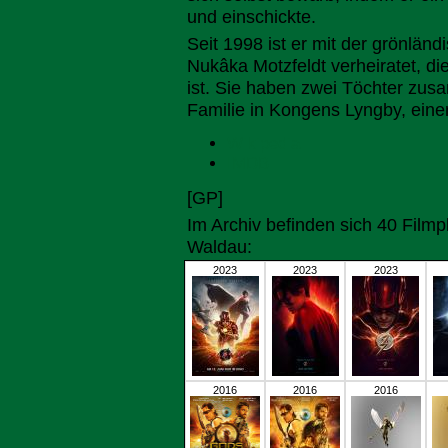
und einschickte.
Seit 1998 ist er mit der grönlän
Nukâka Motzfeldt verheiratet, d
ist. Sie haben zwei Töchter zus
Familie in Kongens Lyngby, ein
Wikipedia
IMDB
[GP]
Im Archiv befinden sich 40 Film
Waldau:
2023
2023
2023
2016
2016
2016