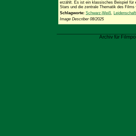
erzählt. Es ist ein klassisches Beispiel fü
Stars und die zentrale Thematik des Films 
Schlagworte:
Schwarz-Weiß
,
Leidenschaft
Image Describer 08/2025
Archiv für Filmpo