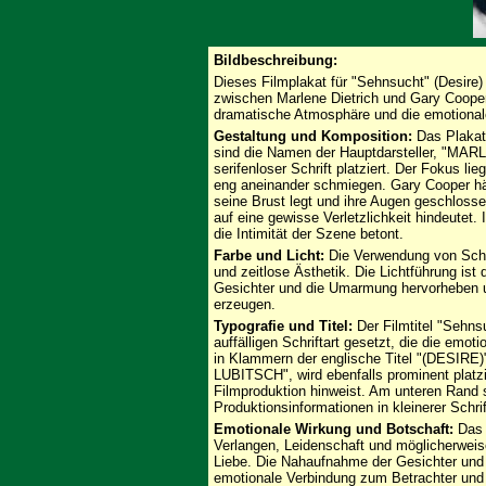
Bildbeschreibung:
Dieses Filmplakat für "Sehnsucht" (Desire)
zwischen Marlene Dietrich und Gary Cooper
dramatische Atmosphäre und die emotionale
Gestaltung und Komposition:
Das Plakat 
sind die Namen der Hauptdarsteller, "M
serifenloser Schrift platziert. Der Fokus lie
eng aneinander schmiegen. Gary Cooper hält
seine Brust legt und ihre Augen geschlossen
auf eine gewisse Verletzlichkeit hindeutet.
die Intimität der Szene betont.
Farbe und Licht:
Die Verwendung von Schw
und zeitlose Ästhetik. Die Lichtführung ist 
Gesichter und die Umarmung hervorheben u
erzeugen.
Typografie und Titel:
Der Filmtitel "Sehns
auffälligen Schriftart gesetzt, die die emot
in Klammern der englische Titel "(DESIR
LUBITSCH", wird ebenfalls prominent platzi
Filmproduktion hinweist. Am unteren Rand 
Produktionsinformationen in kleinerer Schrif
Emotionale Wirkung und Botschaft:
Das P
Verlangen, Leidenschaft und möglicherweis
Liebe. Die Nahaufnahme der Gesichter und 
emotionale Verbindung zum Betrachter und 