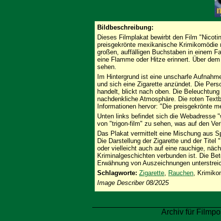
Bildbeschreibung:
Dieses Filmplakat bewirbt den Film "Nicoti
preisgekrönte mexikanische Krimikomödie mi
großen, auffälligen Buchstaben in einem Fa
eine Flamme oder Hitze erinnert. Über dem 
sehen.
Im Hintergrund ist eine unscharfe Aufnahm
und sich eine Zigarette anzündet. Die Pers
handelt, blickt nach oben. Die Beleuchtung 
nachdenkliche Atmosphäre. Die roten Textb
Informationen hervor: "Die preisgekrönte 
Unten links befindet sich die Webadresse "
von "trigon-film" zu sehen, was auf den Ver
Das Plakat vermittelt eine Mischung aus S
Die Darstellung der Zigarette und der Titel
oder vielleicht auch auf eine rauchige, näch
Kriminalgeschichten verbunden ist. Die Bet
Erwähnung von Auszeichnungen unterstreiche
Schlagworte:
Zigarette
,
Rauchen
, Krimik
Image Describer 08/2025
Archiv für Filmpo