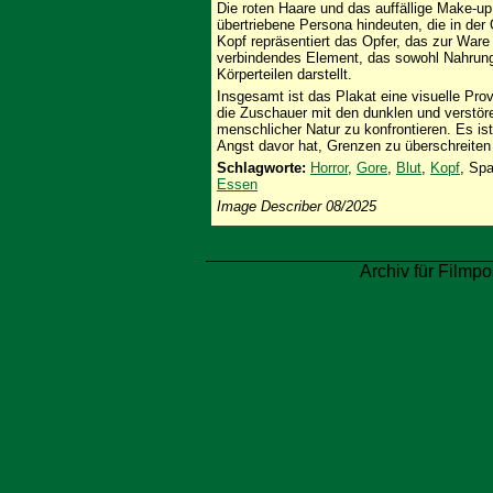
Die roten Haare und das auffällige Make-up
übertriebene Persona hindeuten, die in der O
Kopf repräsentiert das Opfer, das zur Ware 
verbindendes Element, das sowohl Nahrung
Körperteilen darstellt.
Insgesamt ist das Plakat eine visuelle Pro
die Zuschauer mit den dunklen und verst
menschlicher Natur zu konfrontieren. Es ist 
Angst davor hat, Grenzen zu überschreiten
Schlagworte:
Horror
,
Gore
,
Blut
,
Kopf
, Sp
Essen
Image Describer 08/2025
Archiv für Filmpo