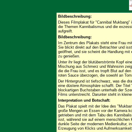
Bildbeschreibung:
Dieses Filmplakat für "Cannibal Mukbang" i
die Themen Kannibalismus und die exzess
aufgreift.
Bildbeschreibung:
Im Zentrum des Plakats steht eine Frau mi
Sie blickt direkt auf den Betrachter und iss
geöffnet, und sie scheint die Handlung mi
zu genießen.
Unter ihr liegt der blutüberströmte Kopf e
Mischung aus Schmerz und Wahnsinn zeigt.
die die Frau isst, und es tropft Blut auf de
roten Sauce überzogen, die sowohl an Toma
Der Hintergrund ist tiefschwarz, was die d
eine düstere Atmosphäre schafft. Der Tit
blockartigen Buchstaben unterhalb der Szene
Films unterstreicht. Darunter steht in kle
Interpretation und Botschaft:
Das Plakat spielt mit der Idee des "Mukba
große Mengen an Essen vor der Kamera kon
getrieben und mit dem Tabu des Kannibalis
isst, während sie auf einem menschlichen K
dunkle Seite der modernen Medienkultur, in 
Erzeugung von Klicks und Aufmerksamkeit