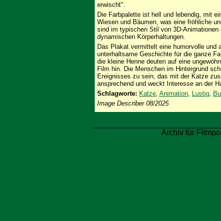
erwischt".
Die Farbpalette ist hell und lebendig, mit 
Wiesen und Bäumen, was eine fröhliche un
sind im typischen Stil von 3D-Animationen
dynamischen Körperhaltungen.
Das Plakat vermittelt eine humorvolle und 
unterhaltsame Geschichte für die ganze Fa
die kleine Henne deuten auf eine ungewöhn
Film hin. Die Menschen im Hintergrund sche
Ereignisses zu sein, das mit der Katze z
ansprechend und weckt Interesse an der H
Schlagworte:
Katze
,
Animation
,
Lustig
,
Bu
Image Describer 08/2025
Archiv für Filmpo