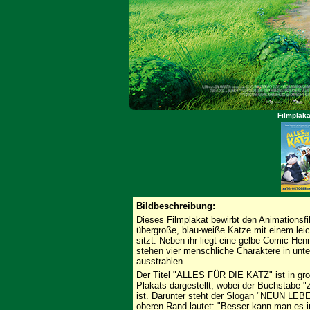
Filmplakat
Bildbeschreibung:
Dieses Filmplakat bewirbt den Animationsfil
übergroße, blau-weiße Katze mit einem leic
sitzt. Neben ihr liegt eine gelbe Comic-Hen
stehen vier menschliche Charaktere in unt
ausstrahlen.
Der Titel "ALLES FÜR DIE KATZ" ist in gro
Plakats dargestellt, wobei der Buchstabe 
ist. Darunter steht der Slogan "NEUN LE
oberen Rand lautet: "Besser kann man es im