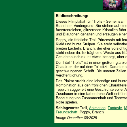
Bildbeschreibung:
Dieses Filmplakat für "Trolls - Gemeinsam 
Branch im Vordergrund. Sie stehen auf ein
facettenreichen, glitzernden Kristallen führt
und Blautönen gehalten und erzeugen einen
Poppy, die fröhliche Troll-Prinzessin mit le
Kleid und bunte Stulpen. Sie steht selbst
breiten Lächeln. Branch, der eher vorsicht
steht neben ihr. Er trägt eine Weste aus Bl
Gesichtsausdruck ist etwas besorgt, aber e
Der Titel "Trolls" ist in einer großen, glänz
Charakter, der auf dem "o" sitzt. Darunter 
geschwungenen Schrift. Die unteren Zeilen
Veröffentlichung.
Das Plakat strahlt eine lebendige und bunte
Kombination aus den fröhlichen Charaktere
Teppich suggeriert eine Geschichte voller 
Zuschauer in eine farbenfrohe Welt entführ
Bedeutung von Zusammenhalt und Teamwork 
Rolle spielen.
Schlagworte:
Troll,
Animation
,
Fantasie
,
M
Freundschaft
, Poppy, Branch
Image Describer 08/2025