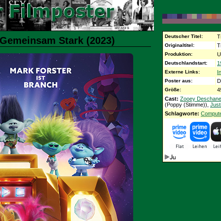
Deutscher Titel:
T
- Gemeinsam Stark (2023)
Originaltitel:
T
Produktion:
U
Deutschlandstart:
1
Externe Links:
I
Poster aus:
D
Größe:
4
Cast:
Zooey Deschane
(Poppy (Stimme)),
Just
Schlagworte:
Compute