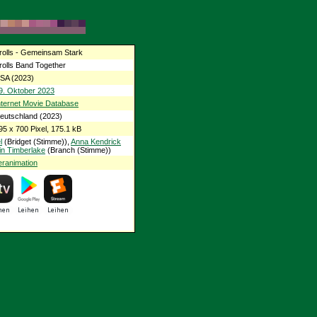
rolls - Gemeinsam Stark
rolls Band Together
SA (2023)
9. Oktober 2023
nternet Movie Database
eutschland (2023)
95 x 700 Pixel, 175.1 kB
l
(Bridget (Stimme)),
Anna Kendrick
in Timberlake
(Branch (Stimme))
ranimation