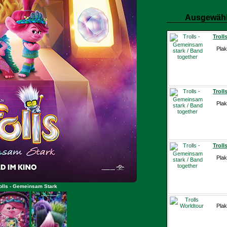
Ausgewähl
Troll
Plak
Troll
Plak
Troll
Plak
rolls - Gemeinsam Stark
Plak