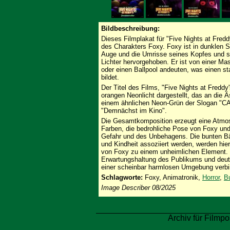
Bildbeschreibung:
Dieses Filmplakat für "Five Nights at Fredd
des Charakters Foxy. Foxy ist in dunklen Si
Auge und die Umrisse seines Kopfes und se
Lichter hervorgehoben. Er ist von einer Ma
oder einen Ballpool andeuten, was einen st
bildet.
Der Titel des Films, "Five Nights at Freddy
orangen Neonlicht dargestellt, das an die Äs
einem ähnlichen Neon-Grün der Slogan "
"Demnächst im Kino".
Die Gesamtkomposition erzeugt eine Atmos
Farben, die bedrohliche Pose von Foxy und
Gefahr und des Unbehagens. Die bunten Bäl
und Kindheit assoziiert werden, werden hie
von Foxy zu einem unheimlichen Element. D
Erwartungshaltung des Publikums und deute
einer scheinbar harmlosen Umgebung verbi
Schlagworte:
Foxy, Animatronik,
Horror
,
B
Image Describer 08/2025
Archiv für Filmpo