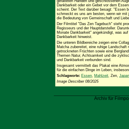
gefalteten Händen und geschlossenen Augen 
Dankbarkeit oder ein Gebet vor dem Essen h
scheint. Der Text darüber besagt: "Essen 
schmeckt es uns am besten, wenn wir mit
die Bedeutung von Gemeinschaft und Lieb
Der Filmtitel "Das Zen Tagebuch" steht pro
Regisseurs und der Hauptdarsteller. Darunt
Monate Dankbarkeit" angekündigt, was auf 
Dankbarkeit hinweist.
Die unteren Bildbereiche zeigen eine Coll
Matcha zubereitet, eine ruhige Landschaf
getrockneten Früchten sowie eine Berglands
Themen Natur, Achtsamkeit und die zyklisc
und Dankbarkeit verbunden sind.
Insgesamt vermittelt das Plakat eine Atmo
für die einfachen Dinge im Leben, insbeso
Schlagworte:
Essen
,
Mahlzeit
, Zen,
Japa
Image Describer 08/2025
Archiv für Filmpo