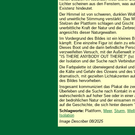
Lichter scheinen aus den Fenstern, was auf
Existenz hindeutet.
Der Himmel ist von schweren, dunklen Wolk
und unwirtliche Stimmung verstärkt. Das Me
Stelzen der Plattform schlagen und Gischt 
unerbittliche Kraft der Natur und die Zerbr
angesichts dieser Naturgewalten.
Im Vordergrund des Bildes ist ein kleines 
kämpft. Eine einzelne Figur ist darin zu e
Dieses Boot und die darin befindliche Per
verzweifelten Versuch, mit der Außenwelt 
"IS THERE ANYBODY OUT THERE?" (Ist da
der Isolation und der Suche nach Verbindun
Die Farbpalette ist überwiegend dunkel und
die Kälte und Gefahr des Ozeans und des W
dramatisch, mit gezielten Lichtakzenten au
des Bildes hervorheben.
Insgesamt kommuniziert das Plakat die ze
Überleben und die Suche nach Kontakt in ei
wahrscheinlich auf hoher See oder in einer 
der bedrohlichen Natur und der einsamen 
auf die Geschichte, die sich hinter diesem 
Schlagworte:
Plattform,
Meer
,
Sturm
,
Well
Isolation
Image Describer 08/2025