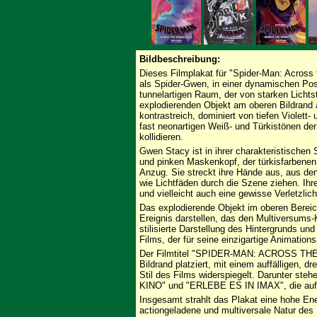
Bildbeschreibung:
Dieses Filmplakat für "Spider-Man: Across
als Spider-Gwen, in einer dynamischen Pos
tunnelartigen Raum, der von starken Lichts
explodierenden Objekt am oberen Bildrand a
kontrastreich, dominiert von tiefen Violett-
fast neonartigen Weiß- und Türkistönen d
kollidieren.
Gwen Stacy ist in ihrer charakteristischen
und pinken Maskenkopf, der türkisfarbene
Anzug. Sie streckt ihre Hände aus, aus de
wie Lichtfäden durch die Szene ziehen. Ihr
und vielleicht auch eine gewisse Verletzlich
Das explodierende Objekt im oberen Bereich
Ereignis darstellen, das den Multiversums-K
stilisierte Darstellung des Hintergrunds und 
Films, der für seine einzigartige Animations
Der Filmtitel "SPIDER-MAN: ACROSS THE
Bildrand platziert, mit einem auffälligen, d
Stil des Films widerspiegelt. Darunter s
KINO" und "ERLEBE ES IN IMAX", die auf d
Insgesamt strahlt das Plakat eine hohe Ener
actiongeladene und multiversale Natur des 