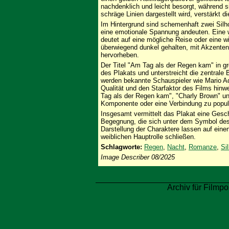
nachdenklich und leicht besorgt, während si
schräge Linien dargestellt wird, verstärkt 
Im Hintergrund sind schemenhaft zwei Silh
eine emotionale Spannung andeuten. Eine w
deutet auf eine mögliche Reise oder eine w
überwiegend dunkel gehalten, mit Akzenten 
hervorheben.
Der Titel "Am Tag als der Regen kam" in g
des Plakats und unterstreicht die zentrale
werden bekannte Schauspieler wie Mario A
Qualität und den Starfaktor des Films hin
Tag als der Regen kam", "Charly Brown" un
Komponente oder eine Verbindung zu populä
Insgesamt vermittelt das Plakat eine Gesch
Begegnung, die sich unter dem Symbol des 
Darstellung der Charaktere lassen auf eine
weiblichen Hauptrolle schließen.
Schlagworte:
Regen
,
Nacht
,
Romanze
,
Si
Image Describer 08/2025
Archiv für Filmpo