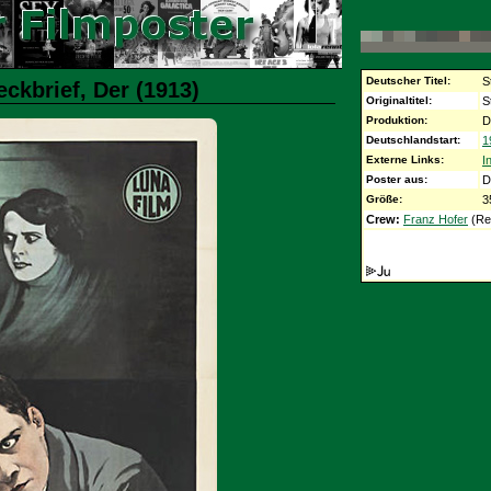
Deutscher Titel:
S
eckbrief, Der (1913)
Originaltitel:
S
Produktion:
D
Deutschlandstart:
1
Externe Links:
I
Poster aus:
D
Größe:
3
Crew:
Franz Hofer
(Re