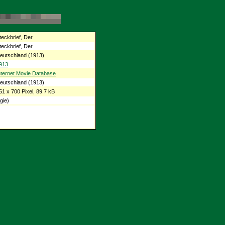
teckbrief, Der
teckbrief, Der
eutschland (1913)
913
nternet Movie Database
eutschland (1913)
51 x 700 Pixel, 89.7 kB
gie)