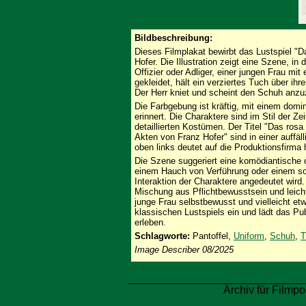
Bildbeschreibung:
Dieses Filmplakat bewirbt das Lustspiel "D
Hofer. Die Illustration zeigt eine Szene, in 
Offizier oder Adliger, einer jungen Frau mit 
gekleidet, hält ein verziertes Tuch über ih
Der Herr kniet und scheint den Schuh anzuz
Die Farbgebung ist kräftig, mit einem domi
erinnert. Die Charaktere sind im Stil der Z
detaillierten Kostümen. Der Titel "Das rosa 
Akten von Franz Hofer" sind in einer auffä
oben links deutet auf die Produktionsfirma 
Die Szene suggeriert eine komödiantische 
einem Hauch von Verführung oder einem so
Interaktion der Charaktere angedeutet wird
Mischung aus Pflichtbewusstsein und leicht
junge Frau selbstbewusst und vielleicht et
klassischen Lustspiels ein und lädt das Pu
erleben.
Schlagworte:
Pantoffel,
Uniform
,
Schuh
,
T
Image Describer 08/2025
Archiv für Filmpo