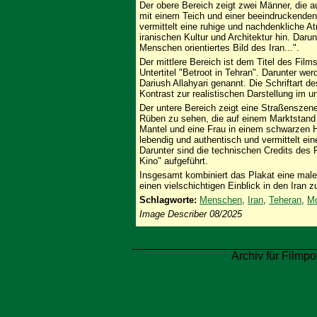
Der obere Bereich zeigt zwei Männer, die a
mit einem Teich und einer beeindruckende
vermittelt eine ruhige und nachdenkliche A
iranischen Kultur und Architektur hin. Darun
Menschen orientiertes Bild des Iran...".
Der mittlere Bereich ist dem Titel des Fil
Untertitel "Betroot in Tehran". Darunter w
Dariush Allahyari genannt. Die Schriftart d
Kontrast zur realistischen Darstellung im un
Der untere Bereich zeigt eine Straßenszene
Rüben zu sehen, die auf einem Marktstand 
Mantel und eine Frau in einem schwarzen Hi
lebendig und authentisch und vermittelt ein
Darunter sind die technischen Credits des
Kino" aufgeführt.
Insgesamt kombiniert das Plakat eine male
einen vielschichtigen Einblick in den Iran
Schlagworte:
Menschen
,
Iran
,
Teheran
,
M
Image Describer 08/2025
Archiv für Filmpo