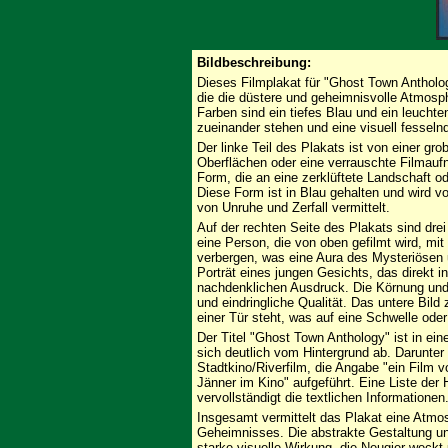
Bildbeschreibung:
Dieses Filmplakat für "Ghost Town Antholo
die die düstere und geheimnisvolle Atmosp
Farben sind ein tiefes Blau und ein leuchte
zueinander stehen und eine visuell fesseln
Der linke Teil des Plakats ist von einer gro
Oberflächen oder eine verrauschte Filmauf
Form, die an eine zerklüftete Landschaft oder
Diese Form ist in Blau gehalten und wird v
von Unruhe und Zerfall vermittelt.
Auf der rechten Seite des Plakats sind drei
eine Person, die von oben gefilmt wird, mi
verbergen, was eine Aura des Mysteriösen un
Porträt eines jungen Gesichts, das direkt i
nachdenklichen Ausdruck. Die Körnung und 
und eindringliche Qualität. Das untere Bild z
einer Tür steht, was auf eine Schwelle ode
Der Titel "Ghost Town Anthology" ist in eine
sich deutlich vom Hintergrund ab. Darunter
Stadtkino/Riverfilm, die Angabe "ein Film 
Jänner im Kino" aufgeführt. Eine Liste der 
vervollständigt die textlichen Informationen
Insgesamt vermittelt das Plakat eine Atmo
Geheimnisses. Die abstrakte Gestaltung un
starke visuelle Wirkung, die Neugier weckt