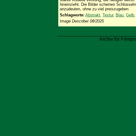
hineinzieht. Die Bilder scheinen Schlüss
anzudeuten, ohne zu viel preiszugeben.
Schlagworte:
Abstrakt
,
Textur
,
Blau
,
Gelb
Image Describer 08/2025
Archiv für Filmpo