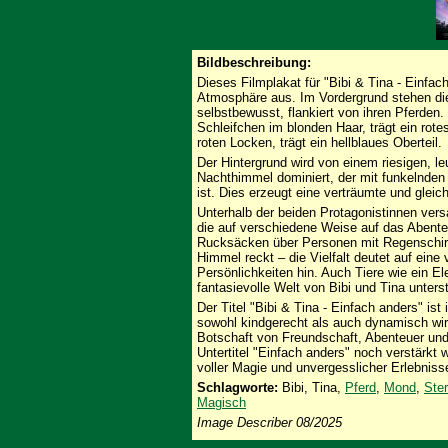
Bildbeschreibung:
Dieses Filmplakat für "Bibi & Tina - Einfac
Atmosphäre aus. Im Vordergrund stehen die
selbstbewusst, flankiert von ihren Pferden. 
Schleifchen im blonden Haar, trägt ein rote
roten Locken, trägt ein hellblaues Oberteil.
Der Hintergrund wird von einem riesigen, 
Nachthimmel dominiert, der mit funkelnde
ist. Dies erzeugt eine verträumte und gleic
Unterhalb der beiden Protagonistinnen ver
die auf verschiedene Weise auf das Abente
Rucksäcken über Personen mit Regenschir
Himmel reckt – die Vielfalt deutet auf eine
Persönlichkeiten hin. Auch Tiere wie ein El
fantasievolle Welt von Bibi und Tina unterst
Der Titel "Bibi & Tina - Einfach anders" ist i
sowohl kindgerecht als auch dynamisch wirk
Botschaft von Freundschaft, Abenteuer un
Untertitel "Einfach anders" noch verstärkt w
voller Magie und unvergesslicher Erlebniss
Schlagworte:
Bibi, Tina,
Pferd
,
Mond
,
Ste
Magisch
Image Describer 08/2025