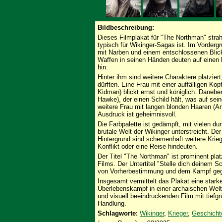
Bildbeschreibung:
Dieses Filmplakat für "The Northman" strah
typisch für Wikinger-Sagas ist. Im Vordergr
mit Narben und einem entschlossenen Blick 
Waffen in seinen Händen deuten auf einen
hin.
Hinter ihm sind weitere Charaktere platziert
dürften. Eine Frau mit einer auffälligen K
Kidman) blickt ernst und königlich. Daneb
Hawke), der einen Schild hält, was auf sein
weitere Frau mit langen blonden Haaren (An
Ausdruck ist geheimnisvoll.
Die Farbpalette ist gedämpft, mit vielen d
brutale Welt der Wikinger unterstreicht. D
Hintergrund sind schemenhaft weitere Krieg
Konflikt oder eine Reise hindeuten.
Der Titel "The Northman" ist prominent plat
Films. Der Untertitel "Stelle dich deinem S
von Vorherbestimmung und dem Kampf gege
Insgesamt vermittelt das Plakat eine star
Überlebenskampf in einer archaischen Wel
und visuell beeindruckenden Film mit tief
Handlung.
Schlagworte:
Wikinger
,
Krieger
,
Geschicht