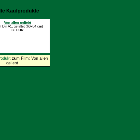
te Kaufprodukte
Von allen geliebt
t Din A1, gefaltet (60x84 cm)
60 EUR
rodukt
zum Film: Von allen
geliebt