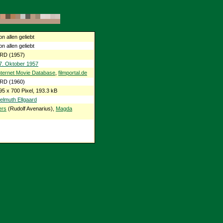
on allen geliebt
on allen geliebt
RD (1957)
7. Oktober 1957
nternet Movie Database
,
filmportal.de
RD (1960)
95 x 700 Pixel, 193.3 kB
elmuth Ellgaard
ers
(Rudolf Avenarius),
Magda