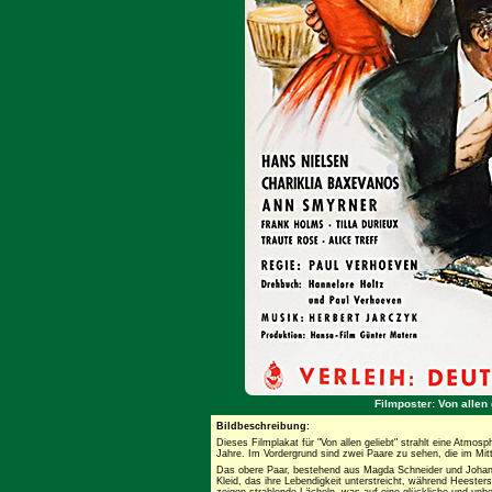
Filmposter: Von allen
Bildbeschreibung:
Dieses Filmplakat für "Von allen geliebt" strahlt eine Atmo
Jahre. Im Vordergrund sind zwei Paare zu sehen, die im Mitt
Das obere Paar, bestehend aus Magda Schneider und Johanne
Kleid, das ihre Lebendigkeit unterstreicht, während Heesters