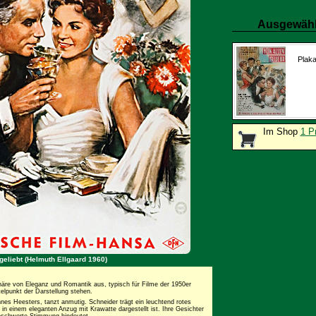
Ausgewähl
Plaka
Im Shop
1 P
 geliebt (Helmuth Ellgaard 1960)
sphäre von Eleganz und Romantik aus, typisch für Filme der 1950er
elpunkt der Darstellung stehen.
s Heesters, tanzt anmutig. Schneider trägt ein leuchtend rotes
 in einem eleganten Anzug mit Krawatte dargestellt ist. Ihre Gesichter