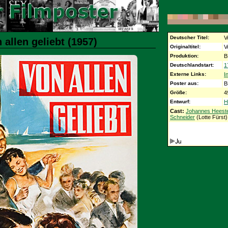
Deutscher Titel:
V
 allen geliebt (1957)
Originaltitel:
V
Produktion:
B
Deutschlandstart:
1
Externe Links:
I
Poster aus:
B
Größe:
4
Entwurf:
H
Cast:
Johannes Heest
Schneider
(Lotte Fürst)