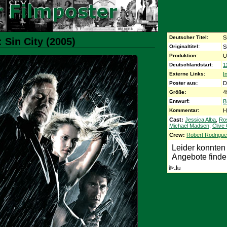
Deutscher Titel:
S
 Sin City (2005)
Originaltitel:
S
Produktion:
U
Deutschlandstart:
1
Externe Links:
I
Poster aus:
D
Größe:
4
Entwurf:
B
Kommentar:
H
Cast:
Jessica Alba
,
Ro
Michael Madsen
,
Clive
Crew:
Robert Rodrigu