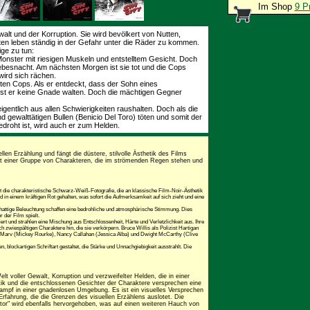
Im Shop
9 P
walt und der Korruption. Sie wird bevölkert von Nutten,
en leben ständig in der Gefahr unter die Räder zu kommen.
ige zu tun:
onster mit riesigen Muskeln und entstelltem Gesicht. Doch
iebesnacht. Am nächsten Morgen ist sie tot und die Cops
ird sich rächen.
chten Cops. Als er entdeckt, dass der Sohn eines
ässt er keine Gnade walten. Doch die mächtigen Gegner
eigentlich aus allen Schwierigkeiten raushalten. Doch als die
d gewalttätigen Bullen (Benicio Del Toro) töten und somit der
bedroht ist, wird auch er zum Helden.
ellen Erzählung und fängt die düstere, stilvolle Ästhetik des Films
it einer Gruppe von Charakteren, die im strömenden Regen stehen und
t die charakteristische Schwarz-Weiß-Fotografie, die an klassische Film-Noir-Ästhetik
ind in einem kräftigen Rot gehalten, was sofort die Aufmerksamkeit auf sich zieht und eine
hattige Beleuchtung schaffen eine bedrohliche und atmosphärische Stimmung. Dies
r der Film spielt.
ert und strahlen eine Mischung aus Entschlossenheit, Härte und Verletzlichkeit aus. Ihre
h zwiespältigen Charaktere hin, die sie verkörpern. Bruce Willis als Polizist Hartigan
wie Marv (Mickey Rourke), Nancy Callahan (Jessica Alba) und Dwight McCarthy (Clive
gen, blockartigen Schriftart gestaltet, die Stärke und Unnachgiebigkeit ausstrahlt. Die
lt voller Gewalt, Korruption und verzweifelter Helden, die in einer
ik und die entschlossenen Gesichter der Charaktere versprechen eine
mpf in einer gnadenlosen Umgebung. Es ist ein visuelles Versprechen
rfahrung, die die Grenzen des visuellen Erzählens auslotet. Die
tor" wird ebenfalls hervorgehoben, was auf einen weiteren Hauch von