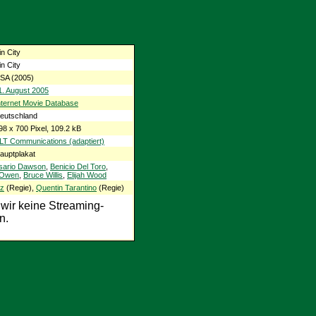
in City
in City
SA (2005)
1. August 2005
nternet Movie Database
eutschland
98 x 700 Pixel, 109.2 kB
LT Communications (adaptiert)
auptplakat
sario Dawson
,
Benicio Del Toro
,
 Owen
,
Bruce Willis
,
Elijah Wood
ez
(Regie),
Quentin Tarantino
(Regie)