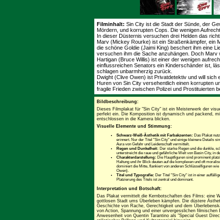
Filminhalt:
Sin City ist die Stadt der Sünde, der Ge
Mördern, und korrupten Cops. Die wenigen Aufrecht
In dieser Düsternis versuchen drei Helden das richt
Marv (Mickey Rourke) ist ein Straßenkämpfer, ein M
die schöne Goldie (Jaimi King) beschert ihm eine L
versuchen ihm die Sache anzuhängen. Doch Marv w
Hartigan (Bruce Willis) ist einer der wenigen aufre
einflussreichen Senators ein Kinderschänder ist, l
schlagen unbarmherzig zurück.
Dwight (Clive Owen) ist Privatdetektiv und will sich 
Huren von Sin City versehentlich einen korrupten un
fragile Frieden zwischen Polizei und Prostituierten 
Bildbeschreibung:
Dieses Filmplakat für "Sin City" ist ein Meisterwerk der visu
perfekt ein. Die Komposition ist dynamisch und packend, m
entschlossen in die Kamera blicken.
Visuelle Elemente und Stimmung:
Schwarz-Weiß-Ästhetik mit Farbakzenten:
Das Plakat nutz
erinnert. Nur der Titel "Sin City" und einige kleinere Details s
Aura von Gefahr und Leidenschaft vermittelt.
Regen und Dunkelheit:
Der starke Regen und die dunkle, sc
unterstreicht die raue und gefährliche Welt von Basin City, in de
Charakterdarstellung:
Die Hauptfiguren sind prominent platzi
Haltung und ihr Blick deuten auf die komplexen und oft moralisc
dominiert die Mitte, flankiert von anderen Schlüsselfiguren 
Owen).
Titel und Typografie:
Der Titel "Sin City" ist in einer auffälli
Platzierung des Titels ist zentral und dominant.
Interpretation und Botschaft:
Das Plakat vermittelt die Kernbotschaften des Films: eine We
gottlosen Stadt ums Überleben kämpfen. Die düstere Ästhet
Geschichte von Rache, Gerechtigkeit und dem Überlebenska
von Action, Spannung und einer unvergesslichen filmischen E
Anwesenheit von Quentin Tarantino als "Special Guest Direc