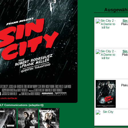
Ausgewähl
Sin 
Plak
Sin 
Plak
Plak
(BLT Communications (adaptiert))