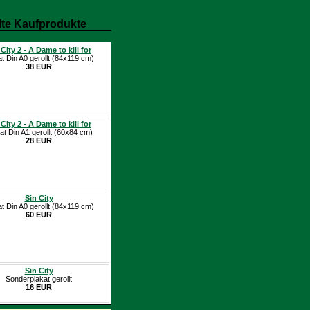
te Kaufprodukte
City 2 - A Dame to kill for
at Din A0 gerollt (84x119 cm)
38 EUR
City 2 - A Dame to kill for
at Din A1 gerollt (60x84 cm)
28 EUR
Sin City
at Din A0 gerollt (84x119 cm)
60 EUR
Sin City
Sonderplakat gerollt
16 EUR