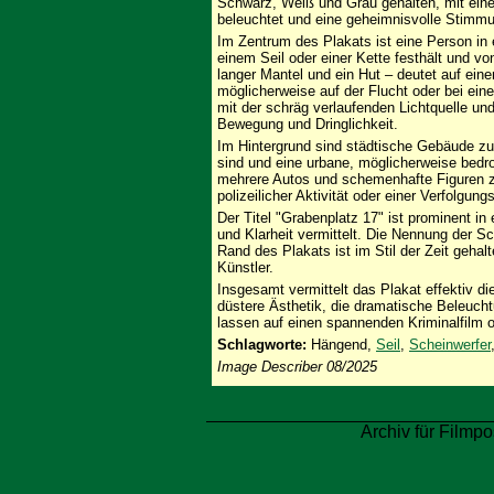
Schwarz, Weiß und Grau gehalten, mit eine
beleuchtet und eine geheimnisvolle Stimmu
Im Zentrum des Plakats ist eine Person in 
einem Seil oder einer Kette festhält und vo
langer Mantel und ein Hut – deutet auf eine
möglicherweise auf der Flucht oder bei ei
mit der schräg verlaufenden Lichtquelle un
Bewegung und Dringlichkeit.
Im Hintergrund sind städtische Gebäude zu
sind und eine urbane, möglicherweise bedro
mehrere Autos und schemenhafte Figuren zu
polizeilicher Aktivität oder einer Verfolgun
Der Titel "Grabenplatz 17" ist prominent in e
und Klarheit vermittelt. Die Nennung der 
Rand des Plakats ist im Stil der Zeit gehal
Künstler.
Insgesamt vermittelt das Plakat effektiv 
düstere Ästhetik, die dramatische Beleuchtu
lassen auf einen spannenden Kriminalfilm od
Schlagworte:
Hängend,
Seil
,
Scheinwerfer
Image Describer 08/2025
Archiv für Filmpo