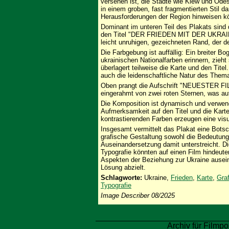
versehen ist, die Städte wie Kiew und Ode
in einem groben, fast fragmentierten Stil dar
Herausforderungen der Region hinweisen k
Dominant im unteren Teil des Plakats sind
den Titel "DER FRIEDEN MIT DER UKRAINE" 
leicht unruhigen, gezeichneten Rand, der d
Die Farbgebung ist auffällig: Ein breiter B
ukrainischen Nationalfarben erinnern, zieht
überlagert teilweise die Karte und den Tit
auch die leidenschaftliche Natur des Them
Oben prangt die Aufschrift "NEUESTER FIL
eingerahmt von zwei roten Sternen, was auf
Die Komposition ist dynamisch und verwend
Aufmerksamkeit auf den Titel und die Kart
kontrastierenden Farben erzeugen eine vis
Insgesamt vermittelt das Plakat eine Botsc
grafische Gestaltung sowohl die Bedeutung
Auseinandersetzung damit unterstreicht. Die
Typografie könnten auf einen Film hindeuten
Aspekten der Beziehung zur Ukraine auseinan
Lösung abzielt.
Schlagworte:
Ukraine,
Frieden
,
Karte
,
Graf
Typografie
Image Describer 08/2025
Archiv für Filmpo