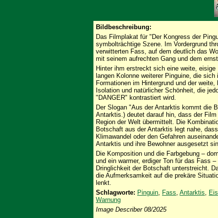
Bildbeschreibung:
Das Filmplakat für "Der Kongress der Pingui
symbolträchtige Szene. Im Vordergrund thro
verwitterten Fass, auf dem deutlich das Wo
mit seinem aufrechten Gang und dem ernsten
Hinter ihm erstreckt sich eine weite, eisige
langen Kolonne weiterer Pinguine, die sich
Formationen im Hintergrund und der weite,
Isolation und natürlicher Schönheit, die je
"DANGER" kontrastiert wird.
Der Slogan "Aus der Antarktis kommt die B
Antarktis.) deutet darauf hin, dass der Fil
Region der Welt übermittelt. Die Kombinat
Botschaft aus der Antarktis legt nahe, da
Klimawandel oder den Gefahren auseinande
Antarktis und ihre Bewohner ausgesetzt si
Die Komposition und die Farbgebung – domi
und ein warmer, erdiger Ton für das Fass –
Dringlichkeit der Botschaft unterstreicht. Da
die Aufmerksamkeit auf die prekäre Situation
lenkt.
Schlagworte:
Pinguin
,
Fass
,
Antarktis
,
Eis
Warnung
Image Describer 08/2025