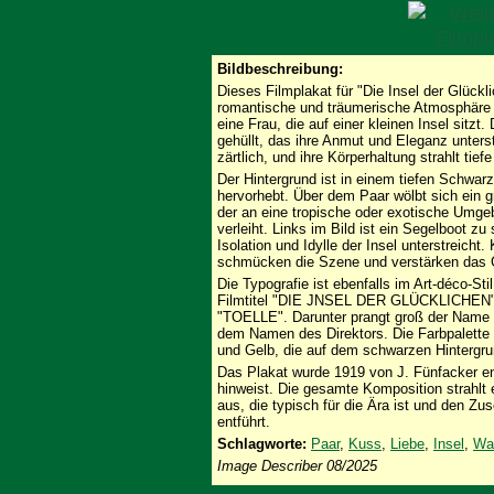
Bildbeschreibung:
Dieses Filmplakat für "Die Insel der Glückl
romantische und träumerische Atmosphäre 
eine Frau, die auf einer kleinen Insel sitzt.
gehüllt, das ihre Anmut und Eleganz unters
zärtlich, und ihre Körperhaltung strahlt tie
Der Hintergrund ist in einem tiefen Schwar
hervorhebt. Über dem Paar wölbt sich ein gro
der an eine tropische oder exotische Umge
verleiht. Links im Bild ist ein Segelboot z
Isolation und Idylle der Insel unterstreich
schmücken die Szene und verstärken das 
Die Typografie ist ebenfalls im Art-déco-S
Filmtitel "DIE JNSEL DER GLÜCKLICHEN" 
"TOELLE". Darunter prangt groß der Nam
dem Namen des Direktors. Die Farbpalette i
und Gelb, die auf dem schwarzen Hintergr
Das Plakat wurde 1919 von J. Fünfacker en
hinweist. Die gesamte Komposition strahl
aus, die typisch für die Ära ist und den Zu
entführt.
Schlagworte:
Paar
,
Kuss
,
Liebe
,
Insel
,
Wa
Image Describer 08/2025