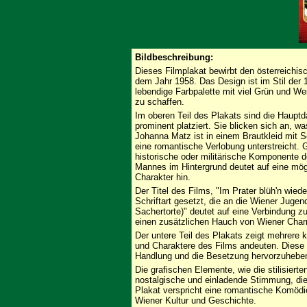
Bildbeschreibung:
Dieses Filmplakat bewirbt den österreichis
dem Jahr 1958. Das Design ist im Stil der 
lebendige Farbpalette mit viel Grün und W
zu schaffen.
Im oberen Teil des Plakats sind die Haupt
prominent platziert. Sie blicken sich an, w
Johanna Matz ist in einem Brautkleid mit Sc
eine romantische Verlobung unterstreicht. 
historische oder militärische Komponente d
Mannes im Hintergrund deutet auf eine mögl
Charakter hin.
Der Titel des Films, "Im Prater blüh'n wie
Schriftart gesetzt, die an die Wiener Jugends
Sachertorte)" deutet auf eine Verbindung 
einen zusätzlichen Hauch von Wiener Charm
Der untere Teil des Plakats zeigt mehrere 
und Charaktere des Films andeuten. Diese kl
Handlung und die Besetzung hervorzuhebe
Die grafischen Elemente, wie die stilisier
nostalgische und einladende Stimmung, die 
Plakat verspricht eine romantische Komödi
Wiener Kultur und Geschichte.