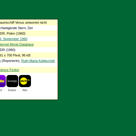
aumschiff Venus antwortet nicht
chweigende Stern, Der
DR, Polen (1960)
9. September 1960
nternet Movie Database
DR (1960)
91 x 700 Pixel, 96 kB
n
(Reporterin),
Ruth-Maria Kubitschek
ience Fiction