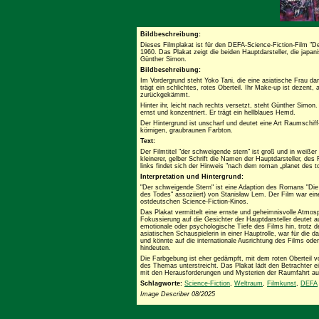
Bildbeschreibung:
Dieses Filmplakat ist für den DEFA-Science-Fiction-Film "D
1960. Das Plakat zeigt die beiden Hauptdarsteller, die japa
Günther Simon.
Bildbeschreibung:
Im Vordergrund steht Yoko Tani, die eine asiatische Frau da
trägt ein schlichtes, rotes Oberteil. Ihr Make-up ist dezent,
zurückgekämmt.
Hinter ihr, leicht nach rechts versetzt, steht Günther Simon.
ernst und konzentriert. Er trägt ein hellblaues Hemd.
Der Hintergrund ist unscharf und deutet eine Art Raumschiff
körnigen, graubraunen Farbton.
Text:
Der Filmtitel "der schweigende stern" ist groß und in weißer 
kleinerer, gelber Schrift die Namen der Hauptdarsteller, de
links findet sich der Hinweis "nach dem roman „planet des t
Interpretation und Hintergrund:
"Der schweigende Stern" ist eine Adaption des Romans "Die F
des Todes" assoziiert) von Stanisław Lem. Der Film war ei
ostdeutschen Science-Fiction-Kinos.
Das Plakat vermittelt eine ernste und geheimnisvolle Atmosph
Fokussierung auf die Gesichter der Hauptdarsteller deutet
emotionale oder psychologische Tiefe des Films hin, trotz de
asiatischen Schauspielerin in einer Hauptrolle, war für di
und könnte auf die internationale Ausrichtung des Films ode
hindeuten.
Die Farbgebung ist eher gedämpft, mit dem roten Oberteil v
des Themas unterstreicht. Das Plakat lädt den Betrachter ei
mit den Herausforderungen und Mysterien der Raumfahrt au
Schlagworte:
Science-Fiction
,
Weltraum
,
Filmkunst
,
DEFA
Image Describer 08/2025