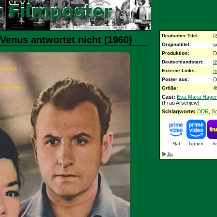
Deutscher Titel:
R
Venus antwortet nicht (1960)
Originaltitel:
s
Produktion:
D
Deutschlandstart:
0
Externe Links:
I
Poster aus:
D
Größe:
4
Cast:
Eva-Maria Hage
(Frau Arsenjew)
Schlagworte:
DDR
,
Sc