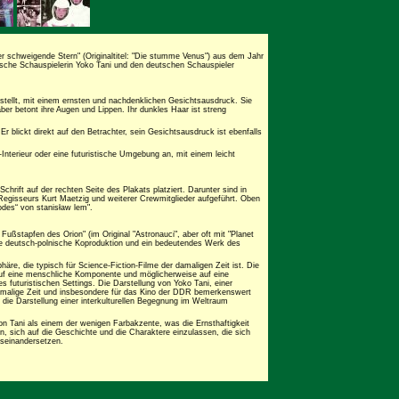
er schweigende Stern" (Originaltitel: "Die stumme Venus") aus dem Jahr
nische Schauspielerin Yoko Tani und den deutschen Schauspieler
rstellt, mit einem ernsten und nachdenklichen Gesichtsausdruck. Sie
 aber betont ihre Augen und Lippen. Ihr dunkles Haar ist streng
 Er blickt direkt auf den Betrachter, sein Gesichtsausdruck ist ebenfalls
-Interieur oder eine futuristische Umgebung an, mit einem leicht
Schrift auf der rechten Seite des Plakats platziert. Darunter sind in
s Regisseurs Kurt Maetzig und weiterer Crewmitglieder aufgeführt. Oben
odes“ von stanisław lem".
ußstapfen des Orion" (im Original "Astronauci", aber oft mit "Planet
ne deutsch-polnische Koproduktion und ein bedeutendes Werk des
äre, die typisch für Science-Fiction-Filme der damaligen Zeit ist. Die
 auf eine menschliche Komponente und möglicherweise auf eine
s futuristischen Settings. Die Darstellung von Yoko Tani, einer
e damalige Zeit und insbesondere für das Kino der DDR bemerkenswert
r die Darstellung einer interkulturellen Begegnung im Weltraum
on Tani als einem der wenigen Farbakzente, was die Ernsthaftigkeit
n, sich auf die Geschichte und die Charaktere einzulassen, die sich
seinandersetzen.