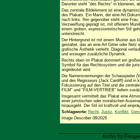
Darunter steht "des Rechts" in kleineren, a
Das zentrale Bildelement ist eine dynamis
des Plakats. Ein Mann, der eine Art Dokumen
nach links. Ihm gegenüber steht eine Frau
Verzweiflung geprägt ist, mit offenem Mund
einem groben, expressionistischen Stil geha
unterstreicht.
Der Hintergrund ist mit einem Muster aus 
gestaltet, das an eine Art Gitter oder Netz
grafische Ästhetik verleiht. Diagonal verl
und erzeugen zusätzliche Dynamik.
Rechts oben im Plakat dominiert ein großes
Symbol für das Rechtssystem und die jurist
angedeutet wird.
Die Namensnennungen der Schauspieler (Ve
und des Regisseurs (Jack Cardiff) sind in kl
Fokussierung auf den Titel und die zentra
FILM" und "FILM-VERTRIEB" liefern zusätzl
Insgesamt vermittelt das Plakat eine Atmo
einer juristischen oder moralischen Ausei
hinausgeht. Der Stil ist kraftvoll und einp
Schlagworte:
Recht
,
Justiz
,
Konflikt
,
Geri
Image Describer 08/2025
Archiv für Filmpo