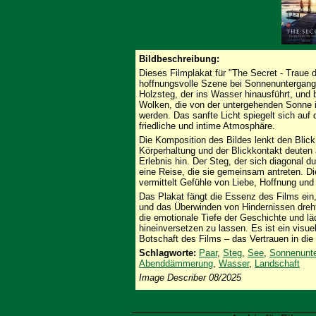
Bildbeschreibung:
Dieses Filmplakat für "The Secret - Traue 
hoffnungsvolle Szene bei Sonnenuntergang
Holzsteg, der ins Wasser hinausführt, und 
Wolken, die von der untergehenden Sonne 
werden. Das sanfte Licht spiegelt sich auf
friedliche und intime Atmosphäre.
Die Komposition des Bildes lenkt den Blick 
Körperhaltung und der Blickkontakt deuten
Erlebnis hin. Der Steg, der sich diagonal d
eine Reise, die sie gemeinsam antreten. 
vermittelt Gefühle von Liebe, Hoffnung un
Das Plakat fängt die Essenz des Films ein
und das Überwinden von Hindernissen dreht.
die emotionale Tiefe der Geschichte und lä
hineinversetzen zu lassen. Es ist ein visu
Botschaft des Films – das Vertrauen in die
Schlagworte:
Paar
,
Steg
,
See
,
Sonnenunt
Abenddämmerung
,
Wasser
,
Landschaft
Image Describer 08/2025