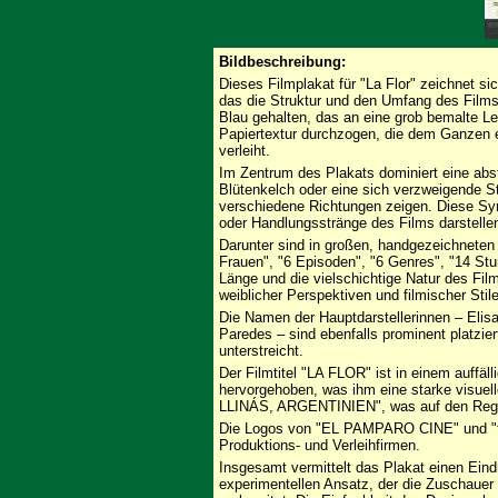
Bildbeschreibung:
Dieses Filmplakat für "La Flor" zeichnet si
das die Struktur und den Umfang des Films 
Blau gehalten, das an eine grob bemalte Lei
Papiertextur durchzogen, die dem Ganzen 
verleiht.
Im Zentrum des Plakats dominiert eine abstr
Blütenkelch oder eine sich verzweigende Str
verschiedene Richtungen zeigen. Diese Sy
oder Handlungsstränge des Films darstellen
Darunter sind in großen, handgezeichneten
Frauen", "6 Episoden", "6 Genres", "14 St
Länge und die vielschichtige Natur des Fil
weiblicher Perspektiven und filmischer Stile
Die Namen der Hauptdarstellerinnen – Elisa
Paredes – sind ebenfalls prominent platzie
unterstreicht.
Der Filmtitel "LA FLOR" ist in einem auff
hervorgehoben, was ihm eine starke visuel
LLINÁS, ARGENTINIEN", was auf den Regis
Die Logos von "EL PAMPARO CINE" und "tr
Produktions- und Verleihfirmen.
Insgesamt vermittelt das Plakat einen Ein
experimentellen Ansatz, der die Zuschauer 