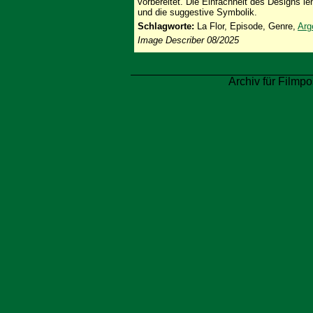
vorbereitet. Die Einfachheit des Designs l
und die suggestive Symbolik.
Schlagworte:
La Flor, Episode, Genre,
Arg
Image Describer 08/2025
Archiv für Filmpo