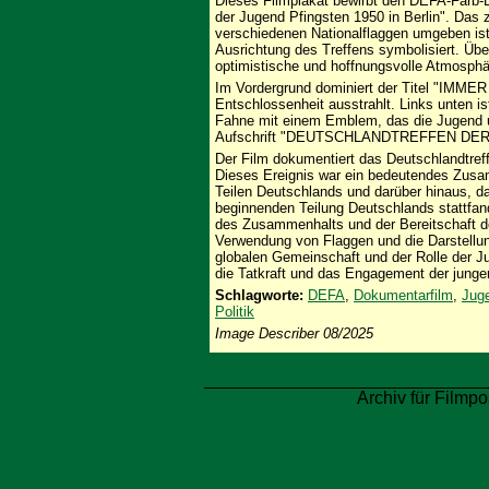
Dieses Filmplakat bewirbt den DEFA-Farb-D
der Jugend Pfingsten 1950 in Berlin". Das ze
verschiedenen Nationalflaggen umgeben ist,
Ausrichtung des Treffens symbolisiert. Üb
optimistische und hoffnungsvolle Atmosphä
Im Vordergrund dominiert der Titel "IMME
Entschlossenheit ausstrahlt. Links unten is
Fahne mit einem Emblem, das die Jugend un
Aufschrift "DEUTSCHLANDTREFFEN DER
Der Film dokumentiert das Deutschlandtreff
Dieses Ereignis war ein bedeutendes Zus
Teilen Deutschlands und darüber hinaus, d
beginnenden Teilung Deutschlands stattfand
des Zusammenhalts und der Bereitschaft de
Verwendung von Flaggen und die Darstellung
globalen Gemeinschaft und der Rolle der Jug
die Tatkraft und das Engagement der junge
Schlagworte:
DEFA
,
Dokumentarfilm
,
Jug
Politik
Image Describer 08/2025
Archiv für Filmpo