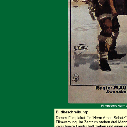
Filmposter: Herrn 
Bildbeschreibung:
Dieses Filmplakat für "Herrn Arnes Schatz" i
Filmwerbung. Im Zentrum stehen drei Männer
verschneite Landschaft ziehen und einen g