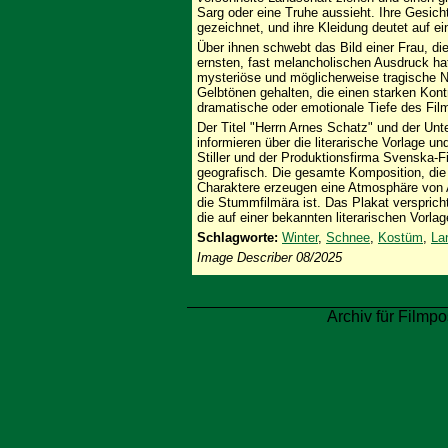
Sarg oder eine Truhe aussieht. Ihre Gesic
gezeichnet, und ihre Kleidung deutet auf e
Über ihnen schwebt das Bild einer Frau, di
ernsten, fast melancholischen Ausdruck hat
mysteriöse und möglicherweise tragische N
Gelbtönen gehalten, die einen starken Kontr
dramatische oder emotionale Tiefe des Fil
Der Titel "Herrn Arnes Schatz" und der Unt
informieren über die literarische Vorlage u
Stiller und der Produktionsfirma Svenska-F
geografisch. Die gesamte Komposition, die 
Charaktere erzeugen eine Atmosphäre von A
die Stummfilmära ist. Das Plakat verspric
die auf einer bekannten literarischen Vorlag
Schlagworte:
Winter
,
Schnee
,
Kostüm
,
La
Image Describer 08/2025
Archiv für Filmpo